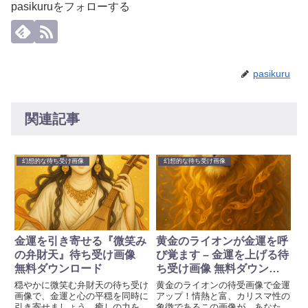
pasikuruをフォローする
pasikuru
関連記事
幻想的な待ち受け画像
幻想的な待ち受け画像
金運を引き寄せる『微笑み
黄金のライオンが金運を呼
の弁財天』待ち受け画像
び覚ます – 金運を上げる待
無料ダウンロード
ち受け画像 無料ダウンロ
ード
穏やかに微笑む弁財天の待ち受け
黄金のライオンの待受画像で金運
画像で、金運と心の平穏を同時に
アップ！情熱と富、カリスマ性の
引き寄せましょう。癒しの力をス
象徴であるこの画像が、あなたの