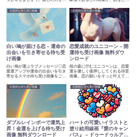
マホから毎日感じて。
強運と決断力を引き出します。
幻想的な待ち受け画像
幻想的な待ち受け画像
白い鳩が届ける恋 – 運命の
恋愛成就のユニコーン – 開
出会いを引き寄せる待ち受
運待ち受け画像 無料ダウ
け画像
ンロード
白い鳩が運ぶラブメッセージ♡恋
桜の森に佇むユニコーンは、恋愛
愛運アップや運命の出会いを引き
運を優しく後押ししてくれる待受
寄せるスマホ待ち受け画像をご紹
画像。恋の願いをそっと叶えてく
介！
れる1枚です。
幻想的な待ち受け画像
幻想的な待ち受け画像
ダブルレインボーで運気上
ハートの可愛いイラストと
昇！金運を上げる待ち受け
塗り絵用線画『愛のキャン
画像 無料ダウンロード
バス』 – ドゥードゥルアー