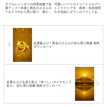
ト【無料画像素材 – 商用利
ダブルレインボーの待受画像で金
可愛いハートのドゥードゥルアー
用可】
運アップ！幸運と再生のエネルギ
トイラストです。商用・非商用問
ーをスマホから受け取り、豊かさ
わず自由にダウンロードしてお使
を呼び込みましょう。
いいただけます。もふもふ可愛い
AI生成イラストと塗り絵用線画を
無料素材として提供しています。
待ち受け、壁紙、プロジェクトや
創造的な取り組みに彩りを加える
ために、ぜひお使いください。画
像生成時のプロンプトも掲載して
います。
金運爆上げ！黄金のカエルの待ち受け画像 無料
ダウンロード
金運を上げる逆さ富士『神々しいダイヤモンド
富士』-待ち受け画像 無料ダウンロード