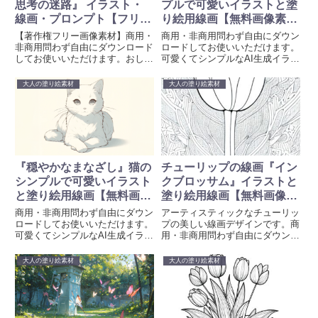
思考の迷路』 イラスト・
プルで可愛いイラストと塗
線画・プロンプト【フリー
り絵用線画【無料画像素材
画像素材 – 商用利用可】
– 商用利用可】
【著作権フリー画像素材】商用・
商用・非商用問わず自由にダウン
非商用問わず自由にダウンロード
ロードしてお使いいただけます。
してお使いいただけます。おしゃ
可愛くてシンプルなAI生成イラス
れなAI生成イラストと線画を無料
トと塗り絵用線画を無料素材とし
素材として提供しています。待ち
て提供しています。待ち受け、壁
大人の塗り絵素材
大人の塗り絵素材
受け、壁紙、創作、プロジェクト
紙、プロジェクトや創造的な取り
や創造的な取り組みに彩りを加え
組みに彩りを加えるために、ぜひ
るために、ぜひお使いください。
お使いください。画像生成時のプ
画像生成時のプロンプトも掲載し
ロンプトも掲載しています。
ています。
『穏やかなまなざし』猫の
チューリップの線画『イン
シンプルで可愛いイラスト
クブロッサム』イラストと
と塗り絵用線画【無料画像
塗り絵用線画【無料画像素
素材 – 商用利用可】
材 – 商用利用可】
商用・非商用問わず自由にダウン
アーティスティックなチューリッ
ロードしてお使いいただけます。
プの美しい線画デザインです。商
可愛くてシンプルなAI生成イラス
用・非商用問わず自由にダウンロ
トと塗り絵用線画を無料素材とし
ードしてお使いいただけます。美
て提供しています。待ち受け、壁
しい花やカラフルなデザインを特
大人の塗り絵素材
大人の塗り絵素材
紙、プロジェクトや創造的な取り
徴とする、AI生成イラストと塗り
組みに彩りを加えるために、ぜひ
絵用線画を無料素材として提供し
お使いください。画像生成時のプ
ています。待ち受け、壁紙、プロ
ロンプトも掲載しています。
ジェクトや創造的な取り組みに彩
りを加えるために、ぜひお使いく