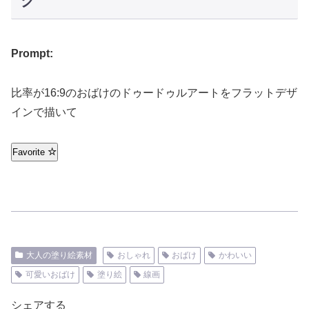
グ
Prompt:
比率が16:9のおばけのドゥードゥルアートをフラットデザ
インで描いて
Favorite
大人の塗り絵素材
おしゃれ
おばけ
かわいい
可愛いおばけ
塗り絵
線画
シェアする