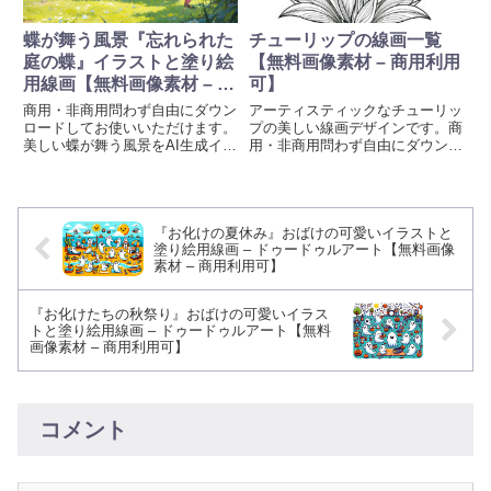
ださい。画像生成時のプロンプト
も掲載しています。
蝶が舞う風景『忘れられた
チューリップの線画一覧
庭の蝶』イラストと塗り絵
【無料画像素材 – 商用利用
用線画【無料画像素材 – 商
可】
用利用可】
商用・非商用問わず自由にダウン
アーティスティックなチューリッ
ロードしてお使いいただけます。
プの美しい線画デザインです。商
美しい蝶が舞う風景をAI生成イラ
用・非商用問わず自由にダウンロ
ストと塗り絵用線画を無料素材と
ードしてお使いいただけます。美
して提供しています。待ち受け、
しい花やカラフルなデザインを特
壁紙、プロジェクトや創造的な取
徴とする、AI生成イラストと塗り
り組みに彩りを加えるために、ぜ
絵用線画を無料素材として提供し
『お化けの夏休み』おばけの可愛いイラストと
ひお使いください。画像生成時の
ています。待ち受け、壁紙、プロ
塗り絵用線画 – ドゥードゥルアート【無料画像
プロンプトも掲載しています。
ジェクトや創造的な取り組みに彩
素材 – 商用利用可】
りを加えるために、ぜひお使いく
ださい。画像生成時のプロンプト
も掲載しています。
『お化けたちの秋祭り』おばけの可愛いイラス
トと塗り絵用線画 – ドゥードゥルアート【無料
画像素材 – 商用利用可】
コメント