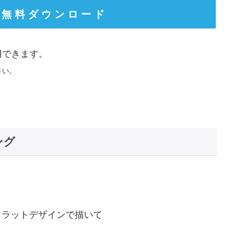
 無 料 ダ ウ ン ロ ー ド
用できます。
さい。
ング
フラットデザインで描いて