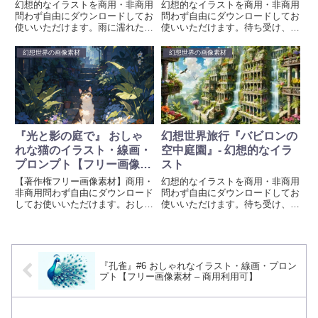
可】
幻想的なイラストを商用・非商用
幻想的なイラストを商用・非商用
問わず自由にダウンロードしてお
問わず自由にダウンロードしてお
使いいただけます。雨に濡れた石
使いいただけます。待ち受け、壁
畳と、レトロなカフェの灯り。制
紙、プロジェクトや創造的な取り
服の少女たちが行き交う幻想的な
組みに彩りを加えるために、ぜひ
幻想世界の画像素材
幻想世界の画像素材
街並みを収めた美しいビジュアル
お使いください。画像生成時のプ
を無料ダウンロードできます。幻
ロンプトも掲載しています。
想世界旅行シリーズ。
『光と影の庭で』 おしゃ
幻想世界旅行『バビロンの
れな猫のイラスト・線画・
空中庭園』- 幻想的なイラ
プロンプト【フリー画像素
スト
材 – 商用利用可】
【著作権フリー画像素材】商用・
幻想的なイラストを商用・非商用
非商用問わず自由にダウンロード
問わず自由にダウンロードしてお
してお使いいただけます。おしゃ
使いいただけます。待ち受け、壁
れな『猫』AI生成イラストと線画
紙、プロジェクトや創造的な取り
を無料素材として提供していま
組みに彩りを加えるために、ぜひ
す。待ち受け、壁紙、創作、プロ
お使いください。
ジェクトや創造的な取り組みに彩
りを加えるために、ぜひお使いく
『孔雀』#6 おしゃれなイラスト・線画・プロン
ださい。画像生成時のプロンプト
プト【フリー画像素材 – 商用利用可】
も掲載しています。