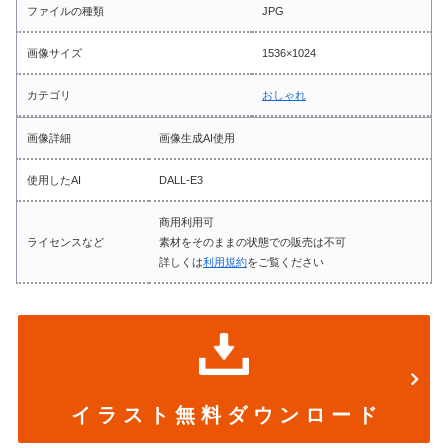
ファイルの種類
JPG
画像サイズ
1536×1024
カテゴリ
おしゃれ
画像詳細
画像生成AI使用
使用したAI
DALL-E3
商用利用可
ライセンスなど
素材をそのままの状態での販売は不可
詳しくは
利用規約
をご覧ください
イ ラ ス ト 無 料 ダ ウ ン ロ ー ド