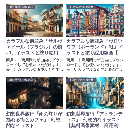
幻想世界の画像素材
幻想世界の画像素材
カラフルな街並み『サルヴ
カラフルな街並み『ヴロツ
ァドール（ブラジル）の街
ワフ（ポーランド）#1』イ
#1』イラストと塗り絵用線
ラストと塗り絵用線画【無
画【無料画像素材 – 商用利
料画像素材 – 商用利用可】
商用・非商用問わず自由にダウン
商用・非商用問わず自由にダウン
用可】
ロードしてお使いいただけます。
ロードしてお使いいただけます。
美しいカラフルな街並みをAI生成
美しいカラフルな街並みをAI生成
イラストと塗り絵用線画を無料素
イラストと塗り絵用線画を無料素
材として提供しています。待ち受
材として提供しています。待ち受
幻想世界の画像素材
幻想世界の画像素材
け、壁紙、プロジェクトや創造的
け、壁紙、プロジェクトや創造的
な取り組みに彩りを加えるため
な取り組みに彩りを加えるため
に、ぜひお使いください。画像生
に、ぜひお使いください。画像生
成時のプロンプトも掲載していま
成時のプロンプトも掲載していま
す。
す。
幻想世界旅行『雨の灯りが
幻想世界旅行『アトランテ
揺れる街とカフェ』- 幻想
ィス』- 幻想的なイラスト
的なイラスト
【無料画像素材 – 商用利用