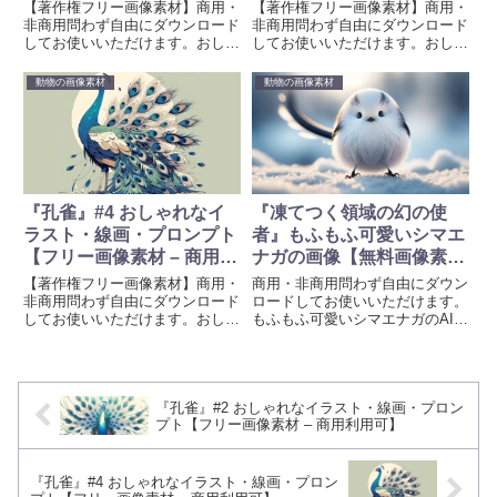
用可】
用可】
【著作権フリー画像素材】商用・
【著作権フリー画像素材】商用・
非商用問わず自由にダウンロード
非商用問わず自由にダウンロード
してお使いいただけます。おしゃ
してお使いいただけます。おしゃ
れな『孔雀』AI生成イラストと線
れな『孔雀』AI生成イラストと線
画を無料素材として提供していま
画を無料素材として提供していま
動物の画像素材
動物の画像素材
す。待ち受け、壁紙、創作、プロ
す。待ち受け、壁紙、創作、プロ
ジェクトや創造的な取り組みに彩
ジェクトや創造的な取り組みに彩
りを加えるために、ぜひお使いく
りを加えるために、ぜひお使いく
ださい。画像生成時のプロンプト
ださい。画像生成時のプロンプト
も掲載しています。
も掲載しています。
『孔雀』#4 おしゃれなイ
『凍てつく領域の幻の使
ラスト・線画・プロンプト
者』もふもふ可愛いシマエ
【フリー画像素材 – 商用利
ナガの画像【無料画像素材
用可】
– 商用利用可】
【著作権フリー画像素材】商用・
商用・非商用問わず自由にダウン
非商用問わず自由にダウンロード
ロードしてお使いいただけます。
してお使いいただけます。おしゃ
もふもふ可愛いシマエナガのAI生
れな『孔雀』AI生成イラストと線
成画像を無料素材として提供して
画を無料素材として提供していま
います。待ち受け、壁紙、プロジ
す。待ち受け、壁紙、創作、プロ
ェクトや創造的な取り組みに彩り
ジェクトや創造的な取り組みに彩
を加えるために、ぜひお使いくだ
『孔雀』#2 おしゃれなイラスト・線画・プロン
りを加えるために、ぜひお使いく
さい。画像生成時のプロンプトも
プト【フリー画像素材 – 商用利用可】
ださい。画像生成時のプロンプト
掲載しています。
も掲載しています。
『孔雀』#4 おしゃれなイラスト・線画・プロン