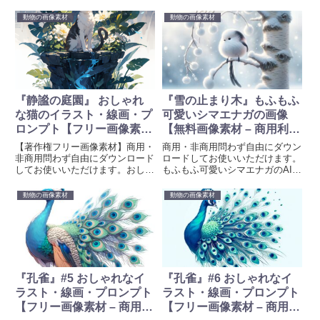
動物の画像素材
動物の画像素材
『静謐の庭園』 おしゃれ
『雪の止まり木』もふもふ
な猫のイラスト・線画・プ
可愛いシマエナガの画像
ロンプト【フリー画像素材
【無料画像素材 – 商用利用
– 商用利用可】
可】
【著作権フリー画像素材】商用・
商用・非商用問わず自由にダウン
非商用問わず自由にダウンロード
ロードしてお使いいただけます。
してお使いいただけます。おしゃ
もふもふ可愛いシマエナガのAI生
れな『猫』AI生成イラストと線画
成画像を無料素材として提供して
を無料素材として提供していま
います。待ち受け、壁紙、プロジ
動物の画像素材
動物の画像素材
す。待ち受け、壁紙、創作、プロ
ェクトや創造的な取り組みに彩り
ジェクトや創造的な取り組みに彩
を加えるために、ぜひお使いくだ
りを加えるために、ぜひお使いく
さい。画像生成時のプロンプトも
ださい。画像生成時のプロンプト
掲載しています。
も掲載しています。
『孔雀』#5 おしゃれなイ
『孔雀』#6 おしゃれなイ
ラスト・線画・プロンプト
ラスト・線画・プロンプト
【フリー画像素材 – 商用利
【フリー画像素材 – 商用利