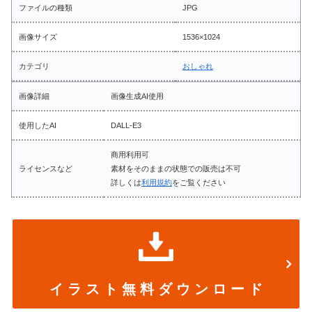
ファイルの種類
JPG
画像サイズ
1536×1024
カテゴリ
おしゃれ
画像詳細
画像生成AI使用
使用したAI
DALL-E3
商用利用可
ライセンスなど
素材をそのままの状態での販売は不可
詳しくは
利用規約
をご覧ください
イ ラ ス ト 無 料 ダ ウ ン ロ ー ド