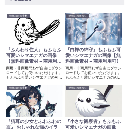
動物の画像素材
動物の画像素材
『ふんわり住人』もふもふ
『白樺の綿守』もふもふ可
可愛いシマエナガの画像
愛いシマエナガの画像【無
【無料画像素材 – 商用利用
料画像素材 – 商用利用可】
可】
商用・非商用問わず自由にダウン
商用・非商用問わず自由にダウン
ロードしてお使いいただけます。
ロードしてお使いいただけます。
もふもふ可愛いシマエナガのAI生
もふもふ可愛いシマエナガのAI生
成画像を無料素材として提供して
成画像を無料素材として提供して
います。待ち受け、壁紙、プロジ
います。待ち受け、壁紙、プロジ
動物の画像素材
動物の画像素材
ェクトや創造的な取り組みに彩り
ェクトや創造的な取り組みに彩り
を加えるために、ぜひお使いくだ
を加えるために、ぜひお使いくだ
さい。画像生成時のプロンプトも
さい。画像生成時のプロンプトも
掲載しています。
掲載しています。
『猫耳の少女とふわふわの
『小さな観察者』もふもふ
友』 おしゃれな猫のイラ
可愛いシマエナガの画像