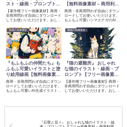
スト・線画・プロンプト
【無料画像素材 – 商用利用
【フリー画像素材 – 商用利
可】
【著作権フリー画像素材】商用・
商用・非商用問わず自由にダウン
用可】
非商用問わず自由にダウンロード
ロードしてお使いいただけます。
してお使いいただけます。おしゃ
もふもふ可愛いシマエナガのAI生
れな『■』AI生成イラストと線画
成画像を無料素材として提供して
を無料素材として提供していま
います。待ち受け、壁紙、プロジ
動物の画像素材
動物の画像素材
す。待ち受け、壁紙、創作、プロ
ェクトや創造的な取り組みに彩り
ジェクトや創造的な取り組みに彩
を加えるために、ぜひお使いくだ
りを加えるために、ぜひお使いく
さい。画像生成時のプロンプトも
ださい。画像生成時のプロンプト
掲載しています。
も掲載しています。
『もふもふの仲間たち』も
『猫の避難所』 おしゃれ
ふもふ可愛いイラストと塗
な猫のイラスト・線画・プ
り絵用線画【無料画像素材
ロンプト【フリー画像素材
– 商用利用可】
– 商用利用可】
商用・非商用問わず自由にダウン
【著作権フリー画像素材】商用・
ロードしてお使いいただけます。
非商用問わず自由にダウンロード
もふもふ可愛いAI生成イラストと
してお使いいただけます。おしゃ
塗り絵用線画を無料素材として提
れな『■』AI生成イラストと線画
供しています。待ち受け、壁紙、
を無料素材として提供していま
プロジェクトや創造的な取り組み
す。待ち受け、壁紙、創作、プロ
に彩りを加えるために、ぜひお使
ジェクトや創造的な取り組みに彩
いください。画像生成時のプロン
りを加えるために、ぜひお使いく
プトも掲載しています。
ださい。画像生成時のプロンプト
も掲載しています。
『石畳と花々』 おしゃれな猫のイラスト・線
画・プロンプト【フリー画像素材 – 商用利用