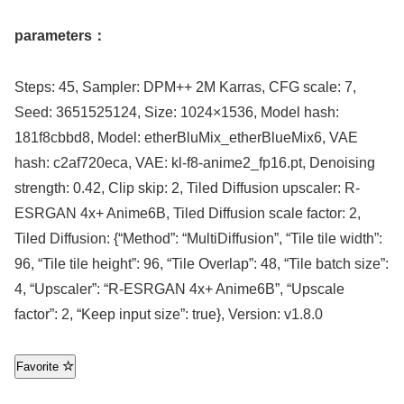
parameters：
Steps: 45, Sampler: DPM++ 2M Karras, CFG scale: 7,
Seed: 3651525124, Size: 1024×1536, Model hash:
181f8cbbd8, Model: etherBluMix_etherBlueMix6, VAE
hash: c2af720eca, VAE: kl-f8-anime2_fp16.pt, Denoising
strength: 0.42, Clip skip: 2, Tiled Diffusion upscaler: R-
ESRGAN 4x+ Anime6B, Tiled Diffusion scale factor: 2,
Tiled Diffusion: {“Method”: “MultiDiffusion”, “Tile tile width”:
96, “Tile tile height”: 96, “Tile Overlap”: 48, “Tile batch size”:
4, “Upscaler”: “R-ESRGAN 4x+ Anime6B”, “Upscale
factor”: 2, “Keep input size”: true}, Version: v1.8.0
Favorite