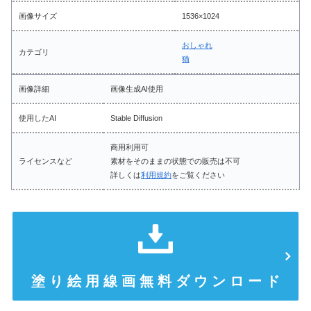
画像サイズ
1536×1024
おしゃれ
カテゴリ
猫
画像詳細
画像生成AI使用
使用したAI
Stable Diffusion
商用利用可
ライセンスなど
素材をそのままの状態での販売は不可
詳しくは
利用規約
をご覧ください
塗 り 絵 用 線 画 無 料 ダ ウ ン ロ ー ド