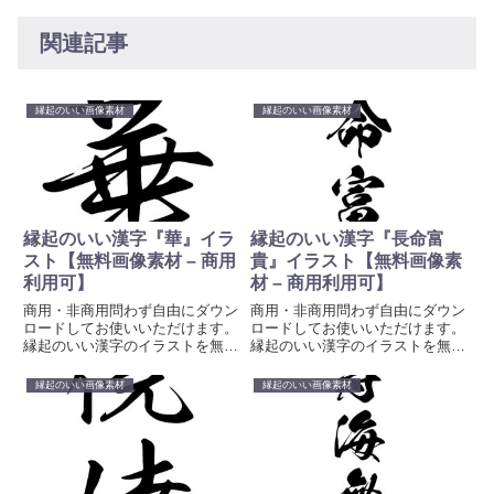
関連記事
縁起のいい画像素材
縁起のいい画像素材
縁起のいい漢字『華』イラ
縁起のいい漢字『長命富
スト【無料画像素材 – 商用
貴』イラスト【無料画像素
利用可】
材 – 商用利用可】
商用・非商用問わず自由にダウン
商用・非商用問わず自由にダウン
ロードしてお使いいただけます。
ロードしてお使いいただけます。
縁起のいい漢字のイラストを無料
縁起のいい漢字のイラストを無料
素材として提供しています。待ち
素材として提供しています。待ち
受け、壁紙、プロジェクトや創造
受け、壁紙、プロジェクトや創造
縁起のいい画像素材
縁起のいい画像素材
的な取り組みに彩りを加えるため
的な取り組みに彩りを加えるため
に、ぜひお使いください。
に、ぜひお使いください。